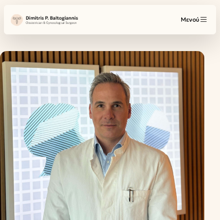
Μενού
Η ομάδα μας
ΥΠΗΡΕΣΊΕΣ
Γυναικολογία
Μαιευτική
Γυναικολογική Ογκολογία
Παθήσεις Μαστού
Όλες οι υπηρεσίες