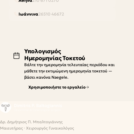
Αθήνα
210 671 0270
Ιωάννινα
26510 46672
Υπολογισμός
Ημερομηνίας Τοκετού
Βάλτε την ημερομηνία τελευταίας περιόδου και
μάθετε την εκτιμώμενη ημερομηνία τοκετού —
βάσει κανόνα Naegele.
Χρησιμοποιήστε το εργαλείο
Δρ. Δημήτριος Π. Μπαλτογιάννης
Μαιευτήρας · Χειρουργός Γυναικολόγος