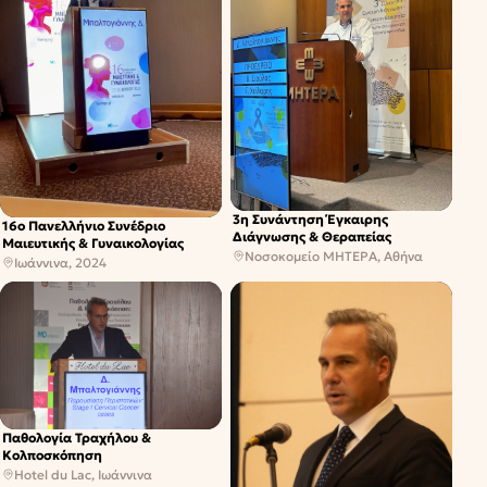
3η Συνάντηση Έγκαιρης
16ο Πανελλήνιο Συνέδριο
Διάγνωσης & Θεραπείας
Μαιευτικής & Γυναικολογίας
Νοσοκομείο ΜΗΤΕΡΑ, Αθήνα
Ιωάννινα, 2024
Παθολογία Τραχήλου &
Κολποσκόπηση
Hotel du Lac, Ιωάννινα