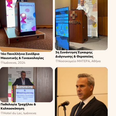
3η Συνάντηση Έγκαιρης
16ο Πανελλήνιο Συνέδριο
Διάγνωσης & Θεραπείας
Μαιευτικής & Γυναικολογίας
Νοσοκομείο ΜΗΤΕΡΑ, Αθήνα
Ιωάννινα, 2024
Παθολογία Τραχήλου &
Κολποσκόπηση
Hotel du Lac, Ιωάννινα