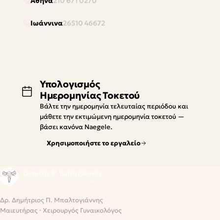
Αθήνα
210 671 0270
Ιωάννινα
26510 46672
Υπολογισμός
Ημερομηνίας Τοκετού
Βάλτε την ημερομηνία τελευταίας περιόδου και
μάθετε την εκτιμώμενη ημερομηνία τοκετού —
βάσει κανόνα Naegele.
Χρησιμοποιήστε το εργαλείο
Δρ. Δημήτριος Π. Μπαλτογιάννης
Μαιευτήρας · Χειρουργός Γυναικολόγος