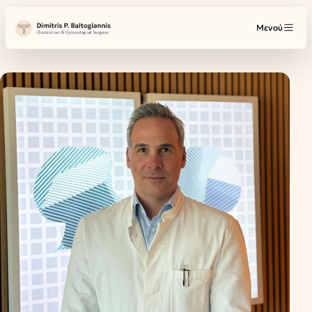
Μενού
Η ομάδα μας
ΥΠΗΡΕΣΊΕΣ
Γυναικολογία
Μαιευτική
Γυναικολογική Ογκολογία
Παθήσεις Μαστού
Όλες οι υπηρεσίες