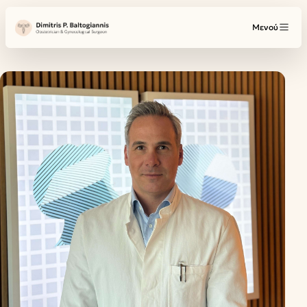
Μενού
Η ομάδα μας
ΥΠΗΡΕΣΊΕΣ
Γυναικολογία
Μαιευτική
Γυναικολογική Ογκολογία
Παθήσεις Μαστού
Όλες οι υπηρεσίες