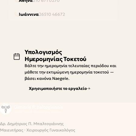
Αθήνα
210 671 0270
Ιωάννινα
26510 46672
Υπολογισμός
Ημερομηνίας Τοκετού
Βάλτε την ημερομηνία τελευταίας περιόδου και
μάθετε την εκτιμώμενη ημερομηνία τοκετού —
βάσει κανόνα Naegele.
Χρησιμοποιήστε το εργαλείο
Δρ. Δημήτριος Π. Μπαλτογιάννης
Μαιευτήρας · Χειρουργός Γυναικολόγος