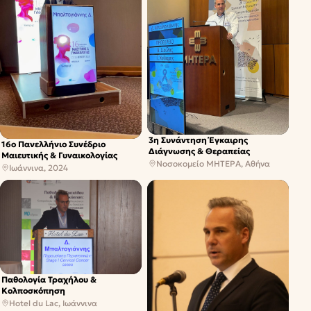
3η Συνάντηση Έγκαιρης
16ο Πανελλήνιο Συνέδριο
Διάγνωσης & Θεραπείας
Μαιευτικής & Γυναικολογίας
Νοσοκομείο ΜΗΤΕΡΑ, Αθήνα
Ιωάννινα, 2024
Παθολογία Τραχήλου &
Κολποσκόπηση
Hotel du Lac, Ιωάννινα